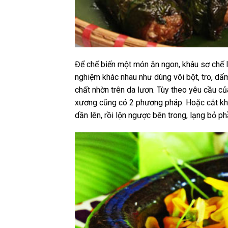
Để chế biến một món ăn ngon, khâu sơ chế lư
nghiệm khác nhau như dùng vôi bột, tro, dấ
chất nhờn trên da lươn. Tùy theo yêu cầu c
xương cũng có 2 phương pháp. Hoặc cắt khứa
dần lên, rồi lộn ngược bên trong, lạng bỏ p