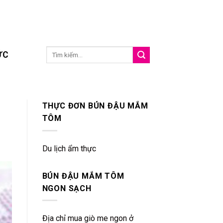
ỨC
THỰC ĐƠN BÚN ĐẬU MẮM
TÔM
Du lịch ẩm thực
BÚN ĐẬU MẮM TÔM
NGON SẠCH
Địa chỉ mua giò me ngon ở