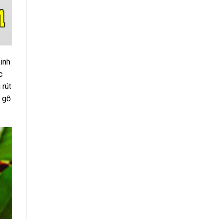
inh
c
 rút
ồ gỗ