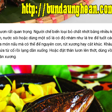
ơn rất quan trọng. Người chế biến loại bỏ chất nhớt bằng nhiều k
m, nước sôi hoặc dùng một số lá có độ nhám như lá tre để tuốt cá
ủa món nấu mà có thể để nguyên con, rút xương hay cắt khúc. Khâu
 từ cổ rồi lạng dần xuống. Hoặc đặt thân lươn lên thớt, dùng v
hần xương.