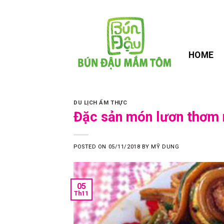
Skip
to
content
HOME
DU LỊCH ẨM THỰC
Đặc sản món lươn thơm
POSTED ON
05/11/2018
BY
MỸ DUNG
05
Th11