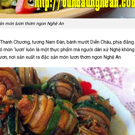
ản món lươn thơm ngon Nghệ An
t Thanh Chương, tương Nam Đàn, bánh mướt Diễn Châu, phịa đắng
ó món ‘lươn’ luôn là một thực phẩm mà người dân xứ Nghệ không
lươn, nơi sản xuất ra đặc sản món lươn thơm ngon Nghệ An.