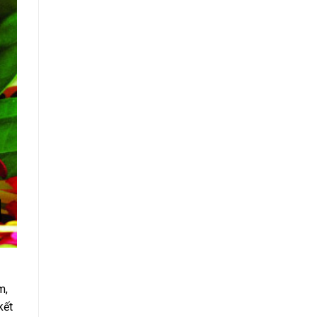
m,
kết