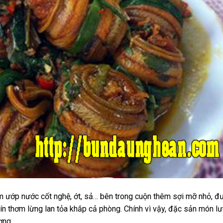
 ướp nước cốt nghệ, ớt, sả… bên trong cuộn thêm sợi mỡ nhỏ, đ
ín thơm lừng lan tỏa khắp cả phòng. Chính vì vậy, đặc sản món l
ơng.