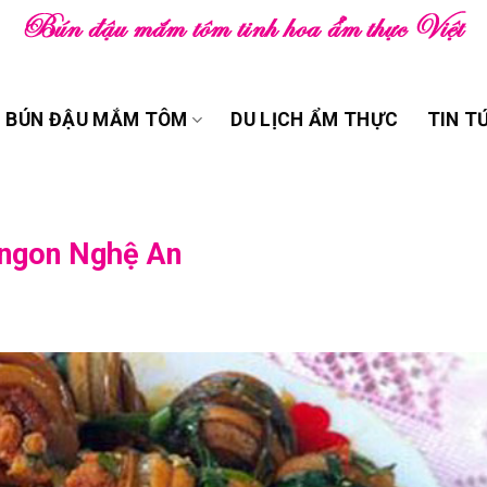
BÚN ĐẬU MẮM TÔM
DU LỊCH ẨM THỰC
TIN T
 ngon Nghệ An