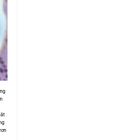
ống
ơn
bắt
ng
ươn