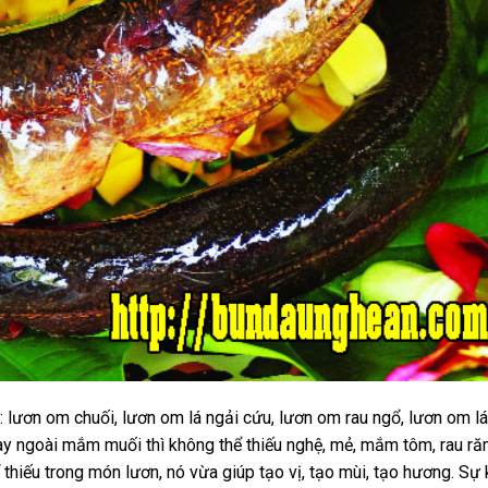
 lươn om chuối, lươn om lá ngải cứu, lươn om rau ngổ, lươn om lá
này ngoài mắm muối thì không thể thiếu nghệ, mẻ, mắm tôm, rau ră
 thiếu trong món lươn, nó vừa giúp tạo vị, tạo mùi, tạo hương. Sự 