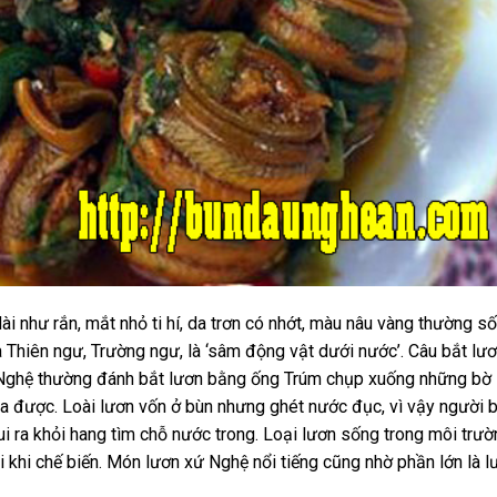
dài như rắn, mắt nhỏ ti hí, da trơn có nhớt, màu nâu vàng thường s
à Thiên ngư, Trường ngư, là ‘sâm động vật dưới nước’. Câu bắt lư
 Nghệ thường đánh bắt lươn bằng ống Trúm chụp xuống những bờ
 ra được. Loài lươn vốn ở bùn nhưng ghét nước đục, vì vậy người 
 ra khỏi hang tìm chỗ nước trong. Loại lươn sống trong môi trườ
ai khi chế biến. Món lươn xứ Nghệ nổi tiếng cũng nhờ phần lớn là l