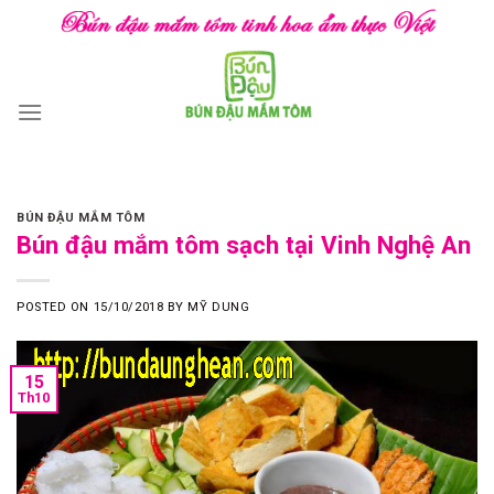
Skip
to
content
BÚN ĐẬU MẮM TÔM
Bún đậu mắm tôm sạch tại Vinh Nghệ An
POSTED ON
15/10/2018
BY
MỸ DUNG
15
Th10