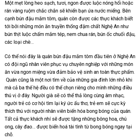
Một mẹt lòng heo sạch, tươi, ngon được luộc nóng hổi hoặc
rán vàng ruộm chắc chắn sẽ khiến bạn ứa nước miếng. Bên
cạnh bún đậu mắm tôm, quán còn được các thực khách biết
tới bởi những món ăn truyền thống đậm chất Nghệ An như
bún thịt luộc chấm mắm tép, nem chua rán, bún ốc chuối đậu,
các loại chè…
Có thể nói đây là quán bún đậu mắm tôm đầu tiên ở Nghệ An
có đội ngũ nhân viên phục vụ chuyên nghiệp với những món
ăn vừa ngon miệng vừa đảm bảo vệ sinh an toàn thực phẩm.
Quán cũng là một nơi tìm về của những gia đình lớn nhỏ khi
mà cả ba thế hệ đều có thể chọn riêng cho mình những điều
thú vị ở đây. Người già sẽ có thể thả lòng cùng âm nhạc,
người trẻ có cơ hội tìm lại ký ức ấu thơ, trẻ em sẽ cực kỳ
thích thú với người nhân viên biến hóa bong bóng của quán.
Tất cả thực khách nhí sẽ được tặng những bông hoa, chú
ong, cây đao… được biến hoá tài tình từ bong bóng ngay tại
chỗ.