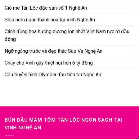
Giò me Tân Lộc đặc sản số 1 Nghệ An
Ship nem ngon thanh hóa tại Vinh Nghệ An
Cánh đồng hoa hướng dương lớn nhất Việt Nam rực rỡ đầu
đông
Ngỡ ngàng trước vẻ đẹp thác Sao Va Nghệ An
Cháy chợ Vinh gây thiệt hại hơn 6 tỷ đồng
Cầu truyền hình Olympia đầu tiên tại Nghệ An
BÚN ĐẬU MẮM TÔM TÂN LỘC NGON SẠCH TẠI
VINH NGHỆ AN