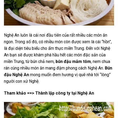
Nghệ An luôn là cái nơi đầu tiên của rất nhiều các món ăn
ngon. Trong số đó, có nhiều món còn được xem là cái “hồn”,
là đại diện tiêu biểu cho ẩm thực miền Trung. Đến với Nghệ
An bạn sẽ được khám phá hầu hết các món đặc sản của
miền Trung, từ bún chả nem,
bún đậu mắm tôm
, nem chua
rán cùng nhiều món ăn mang đậm phong cách Nghệ An.
Bún
đậu Nghệ An
mong muốn đem hương vị quê nhà tới “lòng”
người con xứ Nghệ.
Tham khảo ==>
Thành lập công ty tại Nghệ An