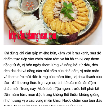
Khi dùng, chỉ cần gắp miếng bún, kèm với ít rau xanh, sau đó
chấm trực tiếp vào chén mắm tôm và hít hà cái vị cay thơm
nồng từ ớt, vị béo ngậy thơm lừng và nóng hổi từ đậu, dẻo
dẻo dai dai và nồng nàn mùi cốm của chả cốm, vị mằn mặn
và thơm nức mũi đặc trưng của mắm tôm, vị chua thanh của
tắc… để thưởng thức trọn vẹn sự tinh tế của món ăn đậm
chất miền Trung này. Muốn bún đậu ngon, trước hết phải kể
đến mắm tôm, món đặc trưng không thể thiếu, không giống
như hương vị ở các vùng miền khác. Nước chấm của bún đậu