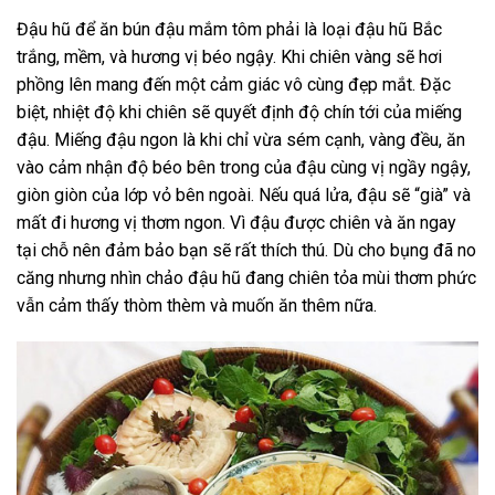
Đậu hũ để ăn bún đậu mắm tôm phải là loại đậu hũ Bắc
trắng, mềm, và hương vị béo ngậy. Khi chiên vàng sẽ hơi
phồng lên mang đến một cảm giác vô cùng đẹp mắt. Đặc
biệt, nhiệt độ khi chiên sẽ quyết định độ chín tới của miếng
đậu. Miếng đậu ngon là khi chỉ vừa sém cạnh, vàng đều, ăn
vào cảm nhận độ béo bên trong của đậu cùng vị ngầy ngậy,
giòn giòn của lớp vỏ bên ngoài. Nếu quá lửa, đậu sẽ “già” và
mất đi hương vị thơm ngon. Vì đậu được chiên và ăn ngay
tại chỗ nên đảm bảo bạn sẽ rất thích thú. Dù cho bụng đã no
căng nhưng nhìn chảo đậu hũ đang chiên tỏa mùi thơm phức
vẫn cảm thấy thòm thèm và muốn ăn thêm nữa.