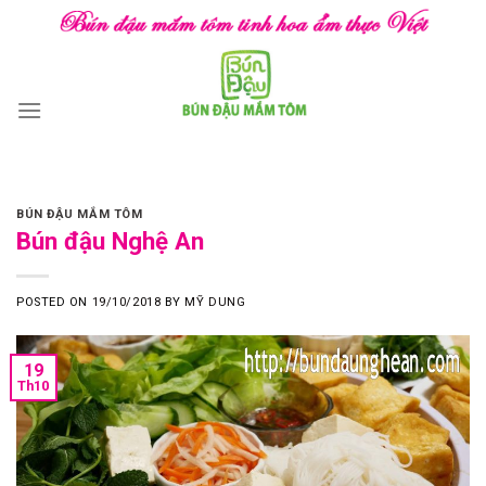
Skip
to
content
BÚN ĐẬU MẮM TÔM
Bún đậu Nghệ An
POSTED ON
19/10/2018
BY
MỸ DUNG
19
Th10