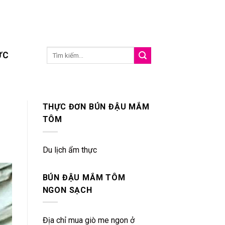
ỨC
THỰC ĐƠN BÚN ĐẬU MẮM
TÔM
Du lịch ẩm thực
BÚN ĐẬU MẮM TÔM
NGON SẠCH
Địa chỉ mua giò me ngon ở