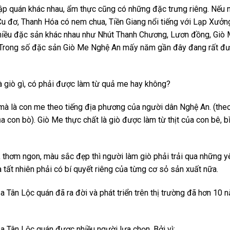
ập quán khác nhau, ẩm thực cũng có những đặc trưng riêng. Nếu 
Cu đơ, Thanh Hóa có nem chua, Tiền Giang nổi tiếng với Lạp Xưởn
 nhiều đặc sản khác nhau như Nhút Thanh Chương, Lươn đồng, Giò
 Trong số đặc sản Giò Me Nghệ An mấy năm gần đây đang rất đ
à giò gì, có phải được làm từ quả me hay không?
mà là con me theo tiếng địa phương của người dân Nghệ An. (the
a con bò). Giò Me thực chất là giò được làm từ thịt của con bê, b
hơm ngon, màu sắc đẹp thì người làm giò phải trải qua những y
và tất nhiên phải có bí quyết riêng của từng cơ sỏ sản xuất nữa.
a Tân Lộc quán đã ra đời và phát triển trên thị trường đã hơn 10 
a Tân Lộc quán được nhiều người lựa chọn, Bởi vì: