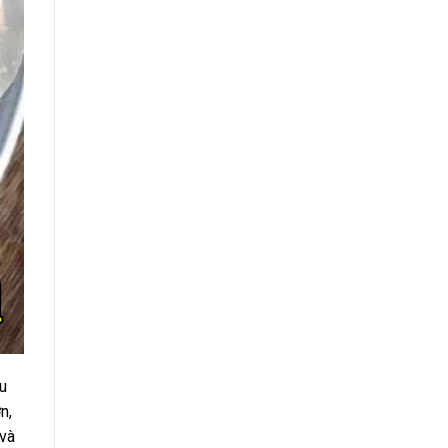
u
n,
 và