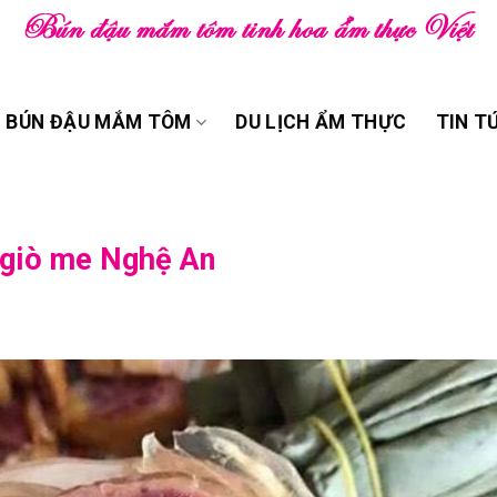
BÚN ĐẬU MẮM TÔM
DU LỊCH ẨM THỰC
TIN T
ẻ giò me Nghệ An