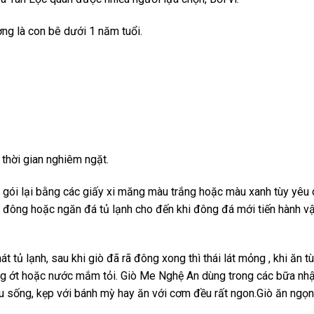
ờng là con bê dưới 1 năm tuổi.
 thời gian nghiêm ngặt.
ó gói lại bằng các giấy xi măng màu trắng hoặc màu xanh tùy yêu
ủ đông hoặc ngăn đá tủ lạnh cho đến khi đông đá mới tiến hành v
t tủ lạnh, sau khi giò đã rã đông xong thì thái lát mỏng , khi ăn t
ng ớt hoặc nước mắm tỏi. Giò Me Nghệ An dùng trong các bữa nh
u sống, kẹp với bánh mỳ hay ăn với cơm đều rất ngon.Giò ăn ngọn