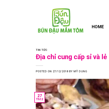
Skip
to
content
HOME
TIN TỨC
Địa chỉ cung cấp sỉ và l
POSTED ON
27/12/2018
BY
MỸ DUNG
27
Th12