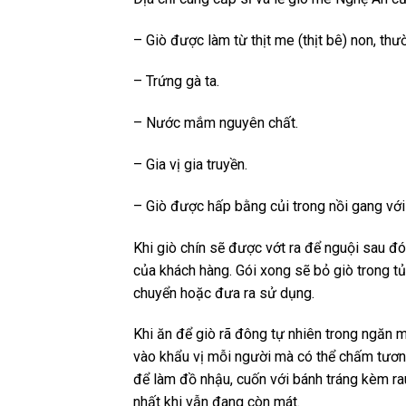
– Giò được làm từ thịt me (thịt bê) non, thư
– Trứng gà ta.
– Nước mắm nguyên chất.
– Gia vị gia truyền.
– Giò được hấp bằng củi trong nồi gang với
Khi giò chín sẽ được vớt ra để nguội sau đ
của khách hàng. Gói xong sẽ bỏ giò trong t
chuyển hoặc đưa ra sử dụng.
Khi ăn để giò rã đông tự nhiên trong ngăn má
vào khẩu vị mỗi người mà có thể chấm tươ
để làm đồ nhậu, cuốn với bánh tráng kèm ra
nhất khi vẫn đang còn mát.