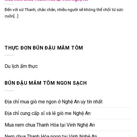
Đến với xứ Thanh, chắc chắn, nhiều người sẽ không thể chối từ sức
cuốn[...]
THỰC ĐƠN BÚN ĐẬU MẮM TÔM
Du lịch ẩm thực
BÚN ĐẬU MẮM TÔM NGON SẠCH
Địa chỉ mua giò me ngon ở Nghệ An uy tín nhất
Địa chỉ cung cấp sỉ và lẻ giò me Nghệ An
Mua nem chua Thanh Hóa tại Vinh Nghệ An
Nem chua Thanh Hóa ngon tại Vinh Nghệ An